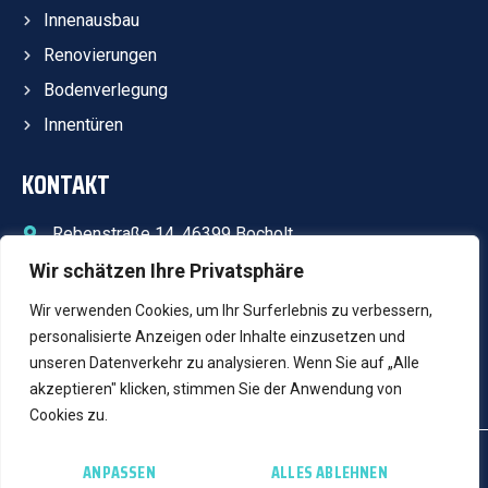
Innenausbau
Renovierungen
Bodenverlegung
Innentüren
KONTAKT
Rebenstraße 14, 46399 Bocholt
info@lk-bau.com
Wir schätzen Ihre Privatsphäre
+49 17646000358
Wir verwenden Cookies, um Ihr Surferlebnis zu verbessern,
Öffnungszeiten(ausser Feiertage):
personalisierte Anzeigen oder Inhalte einzusetzen und
08:00 bis 18:00 Uhr
unseren Datenverkehr zu analysieren. Wenn Sie auf „Alle
akzeptieren" klicken, stimmen Sie der Anwendung von
Cookies zu.
© L&K BAU Innenausbau – Alle Rechte vorbehalten!
ANPASSEN
ALLES ABLEHNEN
Eine Website von: