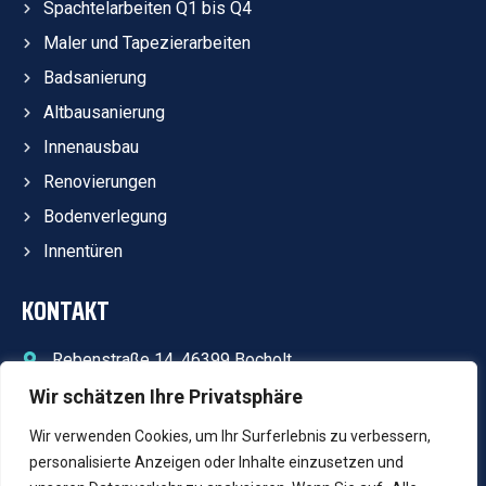
Spachtelarbeiten Q1 bis Q4
Maler und Tapezierarbeiten
Badsanierung
Altbausanierung
Innenausbau
Renovierungen
Bodenverlegung
Innentüren
KONTAKT
Rebenstraße 14, 46399 Bocholt
info@lk-bau.com
Wir schätzen Ihre Privatsphäre
+49 17646000358
Wir verwenden Cookies, um Ihr Surferlebnis zu verbessern,
Öffnungszeiten(ausser Feiertage):
personalisierte Anzeigen oder Inhalte einzusetzen und